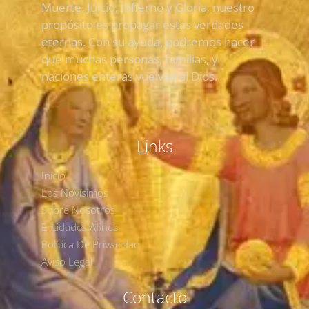
Muerte, Juicio, Infierno y Gloria; nuestro
propósito es propagar estas verdades
eternas. Con su ayuda, podremos hacer
que muchas personas, familias, y
naciones enteras vuelvan al Dios.
Links
Inicio
Los Novísimos
Sobre Nosotros
Entidades Afines
Política De Privacidad
Aviso Legal
Contacto