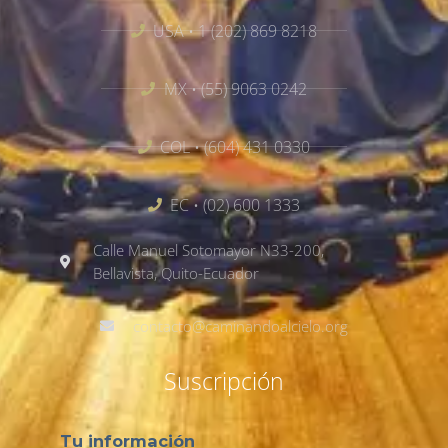
USA • 1 (202) 869 8218
MX • (55) 9063 0242
COL • (604) 431 0330
EC • (02) 600 1333
Calle Manuel Sotomayor N33-200,
Bellavista, Quito-Ecuador
contacto@caminandoalcielo.org
Suscripción