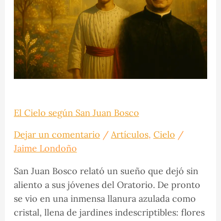
Juan
Bosco
El Cielo según San Juan Bosco
Dejar un comentario
/
Artículos
,
Cielo
/
Jaime Londoño
San Juan Bosco relató un sueño que dejó sin
aliento a sus jóvenes del Oratorio. De pronto
se vio en una inmensa llanura azulada como
cristal, llena de jardines indescriptibles: flores