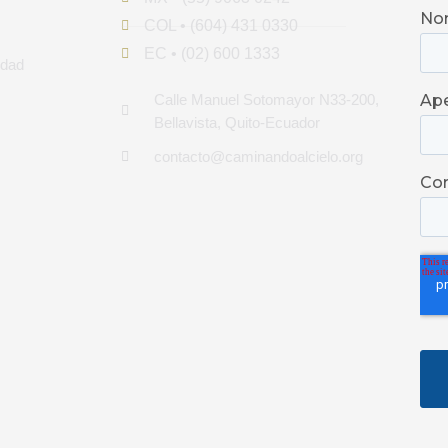
COL • (604) 431 0330
EC • (02) 600 1333
idad
Calle Manuel Sotomayor N33-200,
Bellavista, Quito-Ecuador
contacto@caminandoalcielo.org