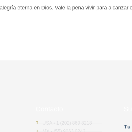
 alegría eterna en Dios. Vale la pena vivir para alcanzarl
Contacto
Su
USA • 1 (202) 869 8218
MX • (55) 9063 0242