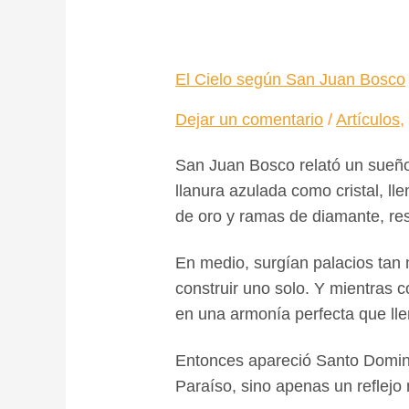
El
Cielo
según
El Cielo según San Juan Bosco
San
Juan
Dejar un comentario
/
Artículos
Bosco
San Juan Bosco relató un sueño 
llanura azulada como cristal, lle
de oro y ramas de diamante, re
En medio, surgían palacios tan 
construir uno solo. Y mientras 
en una armonía perfecta que ll
Entonces apareció Santo Domingo
Paraíso, sino apenas un reflejo 