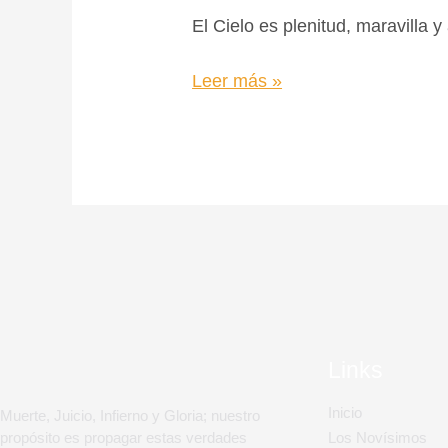
El Cielo es plenitud, maravilla y
Leer más »
Links
Inicio
Muerte, Juicio, Infierno y Gloria; nuestro
propósito es propagar estas verdades
Los Novísimos