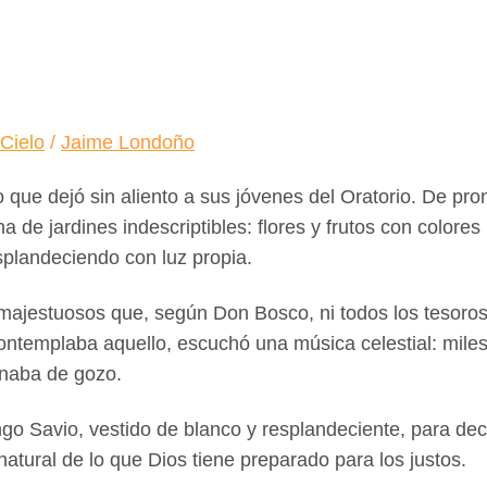
,
Cielo
/
Jaime Londoño
que dejó sin aliento a sus jóvenes del Oratorio. De pro
na de jardines indescriptibles: flores y frutos con colore
splandeciendo con luz propia.
majestuosos que, según Don Bosco, ni todos los tesoros 
contemplaba aquello, escuchó una música celestial: mile
enaba de gozo.
 Savio, vestido de blanco y resplandeciente, para deci
natural de lo que Dios tiene preparado para los justos.