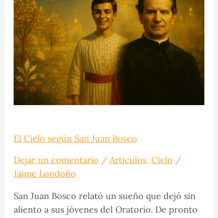
según
San
Juan
Bosco
El Cielo según San Juan Bosco
Dejar un comentario
/
Artículos
,
Cielo
/
Jaime Londoño
San Juan Bosco relató un sueño que dejó sin
aliento a sus jóvenes del Oratorio. De pronto