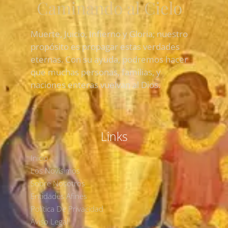
Muerte, Juicio, Infierno y Gloria; nuestro
propósito es propagar estas verdades
eternas. Con su ayuda, podremos hacer
que muchas personas, familias, y
naciones enteras vuelvan al Dios.
Links
Inicio
Los Novísimos
Sobre Nosotros
Entidades Afines
Política De Privacidad
Aviso Legal