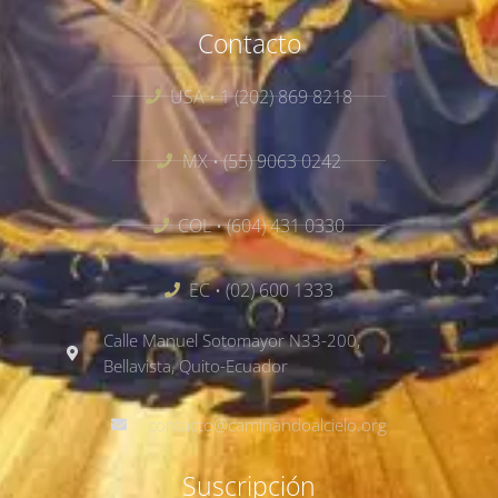
Contacto
USA • 1 (202) 869 8218
MX • (55) 9063 0242
COL • (604) 431 0330
EC • (02) 600 1333
Calle Manuel Sotomayor N33-200,
Bellavista, Quito-Ecuador
contacto@caminandoalcielo.org
Suscripción