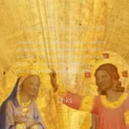
Muerte, Juicio, Infierno y Gloria; nuestro
propósito es propagar estas verdades
eternas. Con su ayuda, podremos hacer
que muchas personas, familias, y
naciones enteras vuelvan al Dios.
Links
Inicio
Los Novísimos
Sobre Nosotros