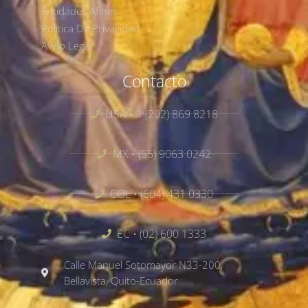
Entidades Afines
Política De Privacidad
Aviso Legal
Contacto
USA • 1 (202) 869 8218
MX • (55) 9063 0242
COL • (604) 431 0330
EC • (02) 600 1333
Calle Manuel Sotomayor N33-200,
Bellavista, Quito-Ecuador