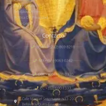
Sobre Nosotros
Entidades Afines
Política De Privacidad
Aviso Legal
Contacto
USA • 1 (202) 869 8218
MX • (55) 9063 0242
COL • (604) 431 0330
EC • (02) 600 1333
Calle Manuel Sotomayor N33-200,
Bellavista, Quito-Ecuador