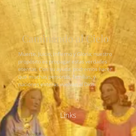
Muerte, Juicio, Infierno y Gloria; nuestro
propósito es propagar estas verdades
eternas. Con su ayuda, podremos hacer
que muchas personas, familias, y
naciones enteras vuelvan al Dios.
Links
Inicio
Los Novísimos